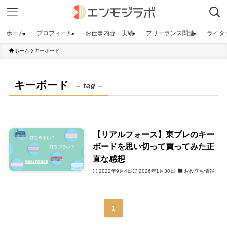
ホーム
プロフィール
お仕事内容・実績
フリーランス関連
ライタ
ホーム
キーボード
キーボード
– tag –
【リアルフォース】東プレのキー
ボードを思い切って買ってみた正
直な感想
2022年9月4日
2026年1月30日
お役立ち情報
1